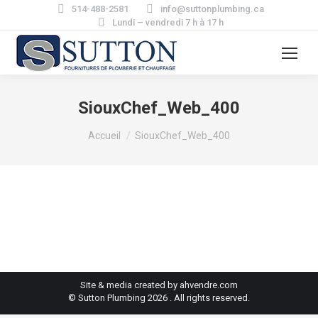
514-488-2581
info@suttonplumbing.ca
Lundi – vendredi 7 h à 17 h
SiouxChef_Web_400
Vous êtes ici :
Accueil
SiouxChef_Web_400
Site & media created by ahvendre.com
© Sutton Plumbing 2026 . All rights reserved.