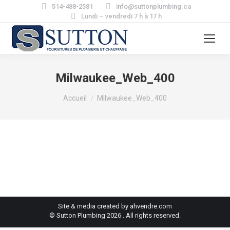
514-488-2581
info@suttonplumbing.ca
Lundi – vendredi 7 h à 17 h
Milwaukee_Web_400
Vous êtes ici :
Accueil
Milwaukee_Web_400
Site & media created by ahvendre.com
© Sutton Plumbing 2026 . All rights reserved.