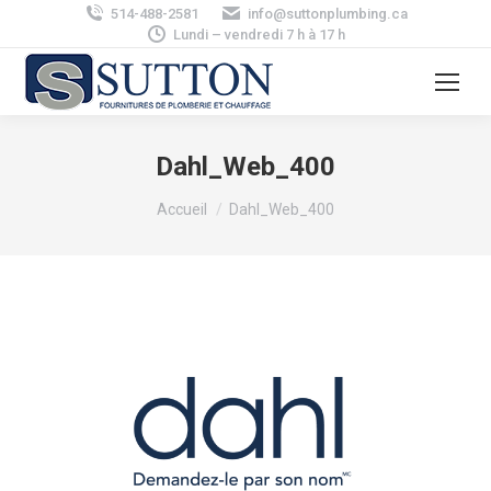
514-488-2581
info@suttonplumbing.ca
Lundi – vendredi 7 h à 17 h
Dahl_Web_400
Vous êtes ici :
Accueil
Dahl_Web_400